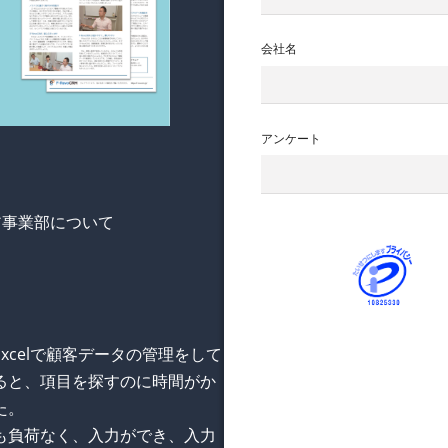
会社名
アンケート
ア事業部について
celで顧客データの管理をして
ると、項目を探すのに時間がか
た。
も負荷なく、入力ができ、入力